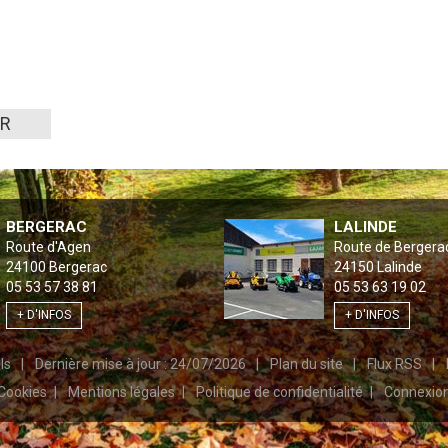
ER
BERGERAC
LALINDE
Route d'Agen
Route de Bergera
24100
Bergerac
24150
Lalinde
05 53 57 38 81
05 53 63 19 02
+ D'INFOS
+ D'INFOS
els
Dernière mise à jour : 24/07/2026
Plan du site
Flux RSS
Cookies
Mentions légales
Politique de confidentialité
Connexio