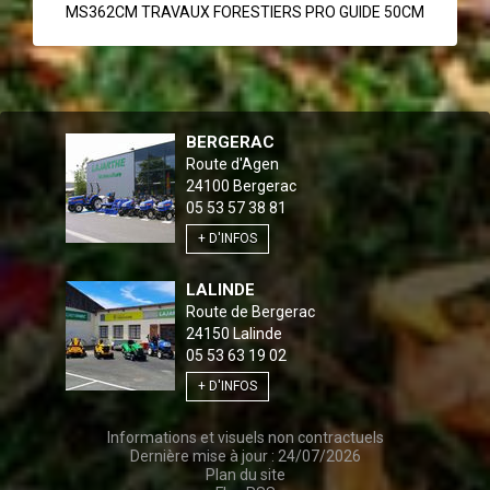
MS362CM TRAVAUX FORESTIERS PRO GUIDE 50CM
BERGERAC
Route d'Agen
24100
Bergerac
05 53 57 38 81
+ D'INFOS
LALINDE
Route de Bergerac
24150
Lalinde
05 53 63 19 02
+ D'INFOS
Informations et visuels non contractuels
Dernière mise à jour : 24/07/2026
Plan du site