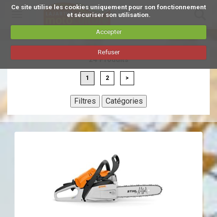
Ce site utilise les cookies uniquement pour son fonctionnement
Toggle
et sécuriser son utilisation.
navigation
Accepter
Aller
Refuser
au
24 Produits
contenu
principal
1
2
>
Filtres
Catégories