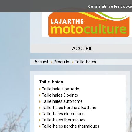
Aller
Ce site utilise les coo
au
contenu
principal
ACCUEIL
Accueil
Produits
Taille-haies
Taille-haies
Taille haie à batterie
Taille haies 3 points
Taille haies autonome
Taille-haies Perche à Batterie
Taille-haies électriques
Taille-haies thermiques
Taille-haies perche thermiques