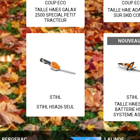
COUP ECO
COUP E
TAILLE HAIES GALAX
TAILLE HAIE A
2500 SPECIAL PETIT
SUR SKID C
TRACTEUR
NOUVEA
STIHL
STIHL
TAILLE HAIE
STIHL HSA26 SEUL
BATTERIE H
SYSTEME AS
BERGERAC
LALINDE