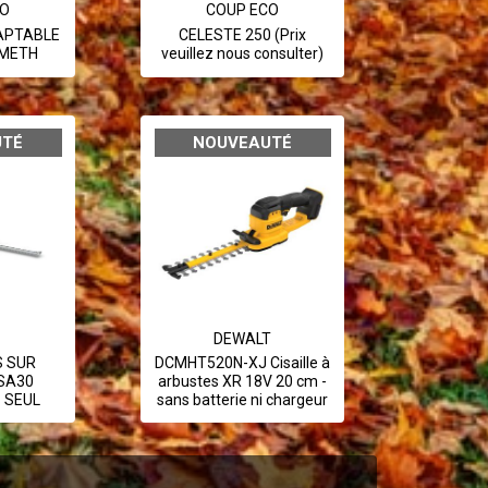
CO
COUP ECO
DAPTABLE
CELESTE 250 (Prix
OMETH
veuillez nous consulter)
UTÉ
NOUVEAUTÉ
DEWALT
S SUR
DCMHT520N-XJ Cisaille à
SA30
arbustes XR 18V 20 cm -
 SEUL
sans batterie ni chargeur