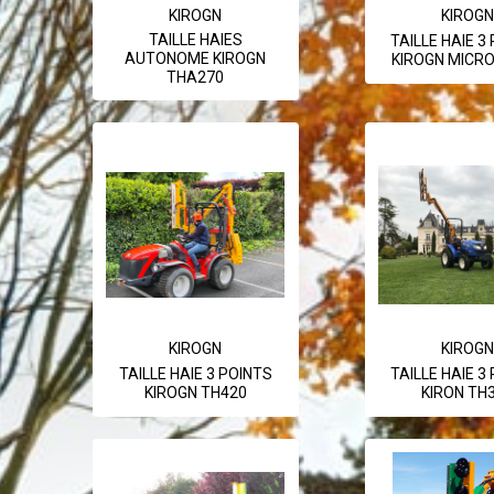
KIROGN
KIROGN
TAILLE HAIES
TAILLE HAIE 3
AUTONOME KIROGN
KIROGN MICRO
THA270
KIROGN
KIROGN
TAILLE HAIE 3 POINTS
TAILLE HAIE 3
KIROGN TH420
KIRON TH