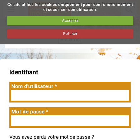
Ce site utilise les cookies uniquement pour son fonctionnement
Toggle
et sécuriser son utilisation.
navigation
Accepter
Aller
Refuser
au
+ d'infos
contenu
principal
Identifiant
Nom d'utilisateur
*
Mot de passe
*
Vous avez perdu votre mot de passe ?