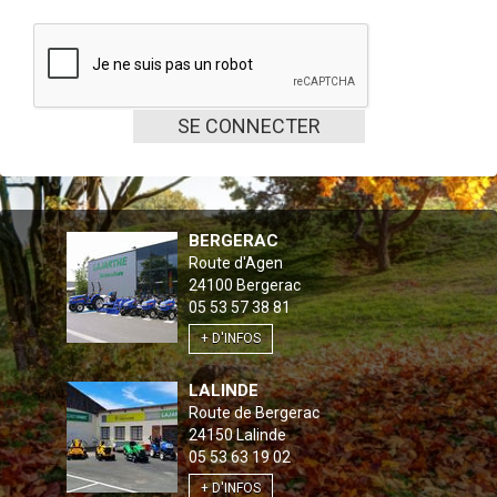
SE CONNECTER
BERGERAC
Route d'Agen
24100
Bergerac
05 53 57 38 81
+ D'INFOS
LALINDE
Route de Bergerac
24150
Lalinde
05 53 63 19 02
+ D'INFOS