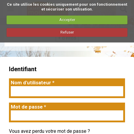
Ce site utilise les cookies uniquement pour son fonctionnement
Toggle
et sécuriser son utilisation.
navigation
Accepter
Aller
Refuser
au
+ d'infos
contenu
principal
Identifiant
Nom d'utilisateur
*
Mot de passe
*
Vous avez perdu votre mot de passe ?