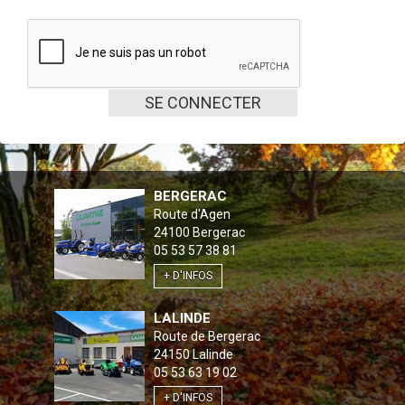
SE CONNECTER
BERGERAC
Route d'Agen
24100
Bergerac
05 53 57 38 81
+ D'INFOS
LALINDE
Route de Bergerac
24150
Lalinde
05 53 63 19 02
+ D'INFOS