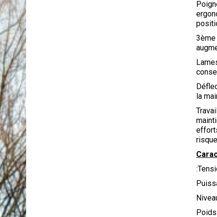
Poigné
ergon
positi
3ème g
augme
Lames 
conser
Déflec
la mai
Travai
mainti
effort
risqu
Carac
:Tens
Puiss
Nivea
Poids