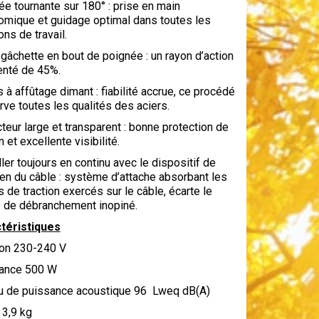
e tournante sur 180° : prise en main
omique et guidage optimal dans toutes les
ons de travail.
âchette en bout de poignée : un rayon d’action
nté de 45%.
à affûtage dimant : fiabilité accrue, ce procédé
ve toutes les qualités des aciers.
teur large et transparent : bonne protection de
n et excellente visibilité.
ller toujours en continu avec le dispositif de
en du câble : système d’attache absorbant les
s de traction exercés sur le câble, écarte le
e de débranchement inopiné.
téristiques
ion 230-240 V
ance 500 W
u de puissance acoustique 96 Lweq dB(A)
 3,9 kg