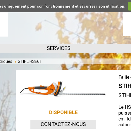
kies uniquement pour son fonctionnement et sécuriser son utilisation.
SERVICES
triques
STIHL HSE61
Taille
STI
STIH
Le HSE
DISPONIBLE
puissa
cm. Id
CONTACTEZ-NOUS
autour