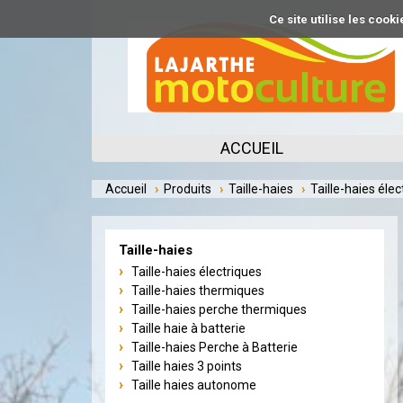
Aller
Ce site utilise les coo
au
contenu
principal
ACCUEIL
Accueil
Produits
Taille-haies
Taille-haies élec
Taille-haies
Taille-haies électriques
Taille-haies thermiques
Taille-haies perche thermiques
Taille haie à batterie
Taille-haies Perche à Batterie
Taille haies 3 points
Taille haies autonome