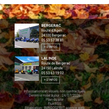
BERGERAC
Route d'Agen
24100
Bergerac
05 53 57 38 81
+ D'INFOS
LALINDE
Route de Bergerac
24150
Lalinde
05 53 63 19 02
+ D'INFOS
Informations et visuels non contractuels
Dernière mise à jour : 24/07/2026
Plan du site
Flux RSS
Réalisation :
IMAGOSPIRIT agence web