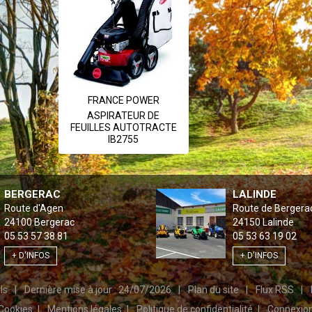
FRANCE POWER
ASPIRATEUR DE
FEUILLES AUTOTRACTE
IB2755
BERGERAC
LALINDE
Route d'Agen
Route de Bergera
24100
Bergerac
24150
Lalinde
05 53 57 38 81
05 53 63 19 02
+ D'INFOS
+ D'INFOS
els
Dernière mise à jour : 24/07/2026
Plan du site
Flux RSS
Cookies
Mentions légales
Politique de confidentialité
Connexio