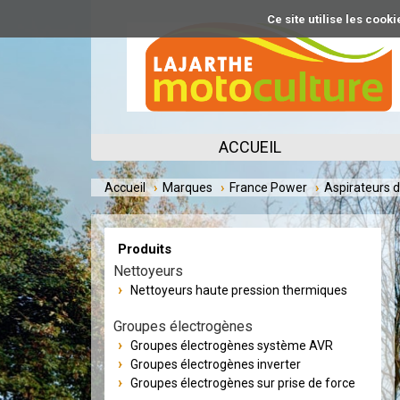
Aller
Ce site utilise les coo
au
contenu
principal
ACCUEIL
Accueil
Marques
France Power
Aspirateurs d
Produits
Nettoyeurs
Nettoyeurs haute pression thermiques
Groupes électrogènes
Groupes électrogènes système AVR
Groupes électrogènes inverter
Groupes électrogènes sur prise de force