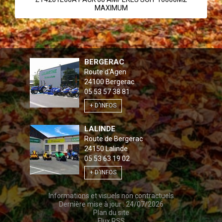
MAXIMUM
BERGERAC
Route d'Agen
24100
Bergerac
05 53 57 38 81
+ D'INFOS
LALINDE
Route de Bergerac
24150
Lalinde
05 53 63 19 02
+ D'INFOS
Informations et visuels non contractuels
Dernière mise à jour : 24/07/2026
Plan du site
Flux RSS