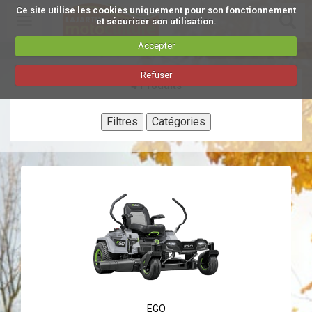
Ce site utilise les cookies uniquement pour son fonctionnement
Toggle
et sécuriser son utilisation.
navigation
Accepter
Aller
Refuser
au
4 Produits
contenu
principal
Filtres
Catégories
EGO