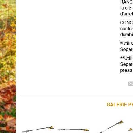
RANGE
la clé
d’arrê
CONCE
contre
durabi
*Util
Sépar
**Uti
Séparé
press
GALERIE 