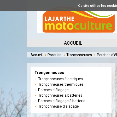
Aller
Ce site utilise les coo
au
contenu
principal
ACCUEIL
Accueil
Produits
Tronçonneuses
Perches d'é
Tronçonneuses
Tronçonneuses électriques
Tronçonneuses thermiques
Perches d'élagage
Tronçonneuses à batteries
Perches d'élagage à batterie
Tronçonneuse d'élagage