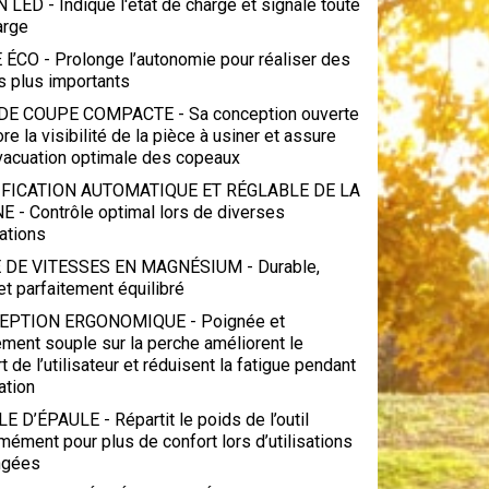
LED - Indique l'état de charge et signale toute
arge
ÉCO - Prolonge l’autonomie pour réaliser des
s plus importants
DE COUPE COMPACTE - Sa conception ouverte
re la visibilité de la pièce à usiner et assure
vacuation optimale des copeaux
IFICATION AUTOMATIQUE ET RÉGLABLE DE LA
E - Contrôle optimal lors de diverses
ations
 DE VITESSES EN MAGNÉSIUM - Durable,
et parfaitement équilibré
EPTION ERGONOMIQUE - Poignée et
ment souple sur la perche améliorent le
t de l’utilisateur et réduisent la fatigue pendant
sation
 D’ÉPAULE - Répartit le poids de l’outil
mément pour plus de confort lors d’utilisations
ngées