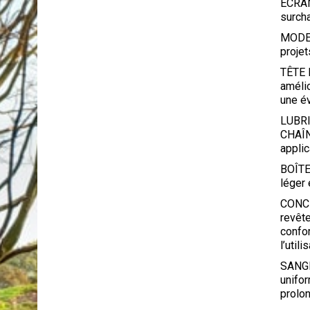
ÉCRAN 
surch
MODE 
projet
TÊTE 
amélio
une é
LUBR
CHAÎN
applic
BOÎTE
léger 
CONC
revête
confor
l’utili
SANGLE
unifor
prolo