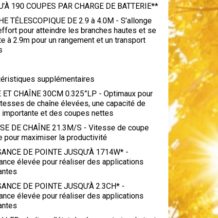
’À 190 COUPES PAR CHARGE DE BATTERIE**
E TÉLESCOPIQUE DE 2.9 à 4.0M - S’allonge
ffort pour atteindre les branches hautes et se
te à 2.9m pour un rangement et un transport
s
téristiques supplémentaires
 ET CHAÎNE 30CM 0.325”LP - Optimaux pour
itesses de chaîne élevées, une capacité de
 importante et des coupes nettes
SE DE CHAÎNE 21.3M/S - Vitesse de coupe
 pour maximiser la productivité
ANCE DE POINTE JUSQU’À 1714W* -
nce élevée pour réaliser des applications
antes
ANCE DE POINTE JUSQU’À 2.3CH* -
nce élevée pour réaliser des applications
antes