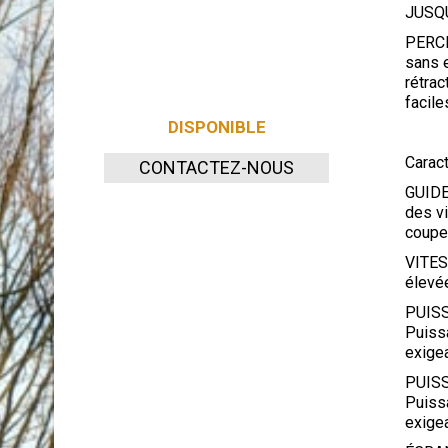
JUSQU
PERCH
sans e
rétrac
facile
DISPONIBLE
Carac
CONTACTEZ-NOUS
GUIDE
des v
coupe
VITES
élevée
PUISS
Puissa
exige
PUISS
Puissa
exige