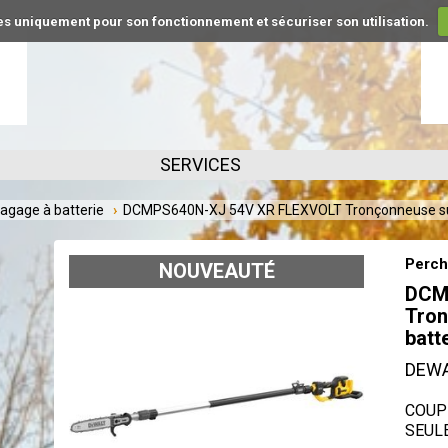
kies uniquement pour son fonctionnement et sécuriser son utilisation.
SERVICES
lagage à batterie
DCMPS640N-XJ 54V XR FLEXVOLT Tronçonneuse sur 
Perch
NOUVEAUTÉ
DCM
Tron
batt
DEW
COUP
SEUL