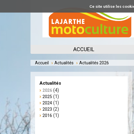
Aller
Ce site utilise les coo
au
contenu
principal
ACCUEIL
Accueil
Actualités
Actualités 2026
Actualités
(4)
2026
(1)
2025
(1)
2024
(2)
2023
(1)
2016