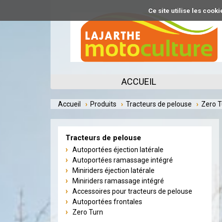
Aller
Ce site utilise les coo
au
contenu
principal
ACCUEIL
Accueil
Produits
Tracteurs de pelouse
Zero T
Tracteurs de pelouse
Autoportées éjection latérale
Autoportées ramassage intégré
Miniriders éjection latérale
Miniriders ramassage intégré
Accessoires pour tracteurs de pelouse
Autoportées frontales
Zero Turn