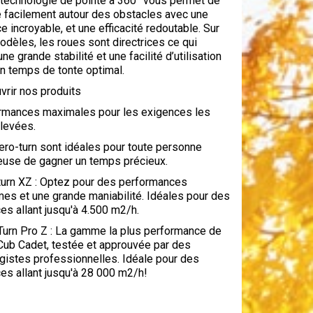
 technologie de pointe à 360° vous permet de
e facilement autour des obstacles avec une
e incroyable, et une efficacité redoutable. Sur
dèles, les roues sont directrices ce qui
une grande stabilité et une facilité d’utilisation
un temps de tonte optimal.
vrir nos produits
rmances maximales pour les exigences les
élevées.
ero-turn sont idéales pour toute personne
euse de gagner un temps précieux.
turn XZ : Optez pour des performances
es et une grande maniabilité. Idéales pour des
es allant jusqu'à 4.500 m2/h.
Turn Pro Z : La gamme la plus performance de
Cub Cadet, testée et approuvée par des
gistes professionnelles. Idéale pour des
es allant jusqu'à 28 000 m2/h!