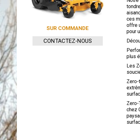
Notre
tondr
aisanc
ces mo
offre 
SUR COMMANDE
pour 
CONTACTEZ-NOUS
Décou
Perfo
plus 
Les Z
souci
Zero-
extrêm
surfac
Zero-
chez 
paysa
surfac