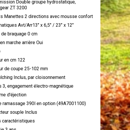
mission Double groupe hydrostatique,
gear ZT 3200
rs Manettes 2 directions avec mousse confort
tiques Avt/Arr13" x 6,5" / 23" x 12"
 de braquage 0 cm
en marche arrière Oui
e
ur en cm 122
ur de coupe 25-102 mm
lching Inclus, par cloisonnement
 3, engagement électro-magnétique
me d'éjection
e ramassage 390l en option (49A7001100)
teur souple Inclus
 caractéristiques
ie 3 ans