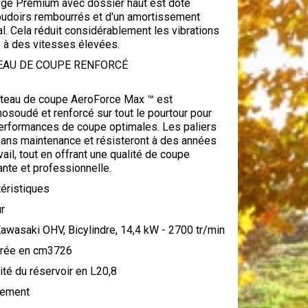
ège Premium avec dossier haut est doté
oudoirs rembourrés et d'un amortissement
l. Cela réduit considérablement les vibrations
à des vitesses élevées.
EAU DE COUPE RENFORCÉ
ateau de coupe AeroForce Max ™ est
soudé et renforcé sur tout le pourtour pour
erformances de coupe optimales. Les paliers
sans maintenance et résisteront à des années
vail, tout en offrant une qualité de coupe
nte et professionnelle.
éristiques
r
awasaki OHV, Bicylindre, 14,4 kW - 2700 tr/min
drée en cm3726
té du réservoir en L20,8
ement