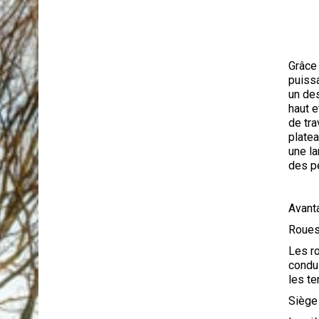
Grâce 
puissa
un de
haut 
de tra
plate
une la
des p
Avant
Roues
Les r
condu
les te
Siège