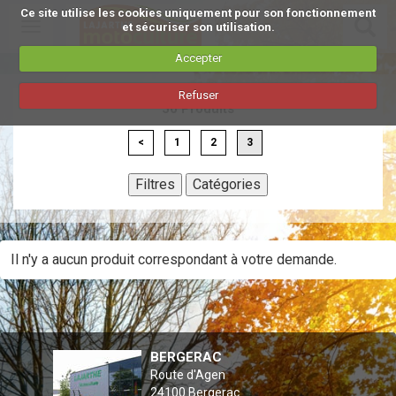
Ce site utilise les cookies uniquement pour son fonctionnement
Toggle
et sécuriser son utilisation.
navigation
Accepter
Aller
Refuser
au
50 Produits
contenu
principal
<
1
2
3
Filtres
Catégories
Il n'y a aucun produit correspondant à votre demande.
BERGERAC
Route d'Agen
24100
Bergerac