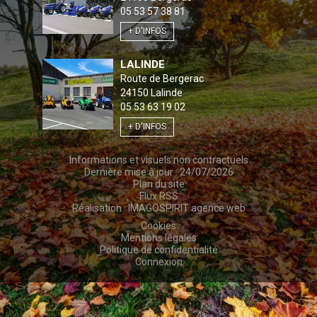
05 53 57 38 81
+ D'INFOS
LALINDE
Route de Bergerac
24150
Lalinde
05 53 63 19 02
+ D'INFOS
Informations et visuels non contractuels
Dernière mise à jour : 24/07/2026
Plan du site
Flux RSS
Réalisation :
IMAGOSPIRIT agence web
Cookies
Mentions légales
Politique de confidentialité
Connexion