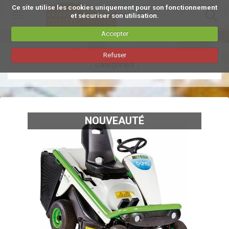
Ce site utilise les cookies uniquement pour son fonctionnement
Toggle
et sécuriser son utilisation.
navigation
Accepter
Aller
Refuser
au
Catégories
contenu
principal
NOUVEAUTÉ