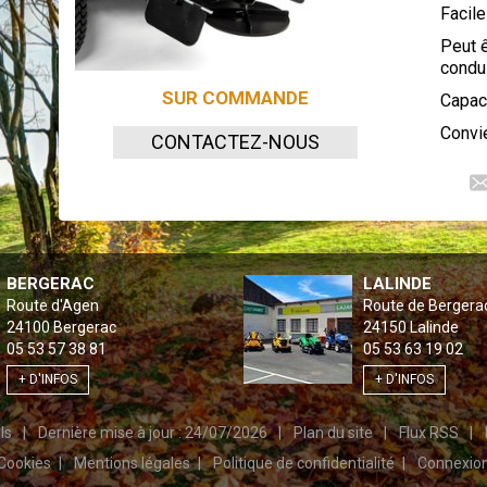
Facile
Peut ê
condu
SUR COMMANDE
Capac
Convie
CONTACTEZ-NOUS
BERGERAC
LALINDE
Route d'Agen
Route de Bergera
24100
Bergerac
24150
Lalinde
05 53 57 38 81
05 53 63 19 02
+ D'INFOS
+ D'INFOS
els
Dernière mise à jour : 24/07/2026
Plan du site
Flux RSS
Cookies
Mentions légales
Politique de confidentialité
Connexio