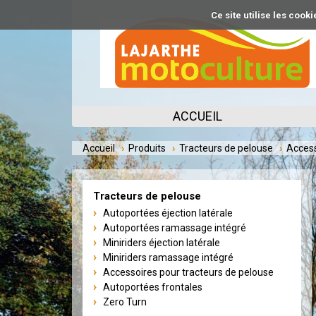
Aller
Ce site utilise les coo
au
contenu
principal
ACCUEIL
Accueil
Produits
Tracteurs de pelouse
Access
Tracteurs de pelouse
Autoportées éjection latérale
Autoportées ramassage intégré
Miniriders éjection latérale
Miniriders ramassage intégré
Accessoires pour tracteurs de pelouse
Autoportées frontales
Zero Turn