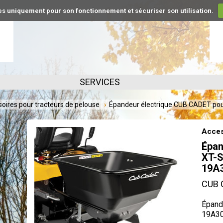
kies uniquement pour son fonctionnement et sécuriser son utilisation.
SERVICES
oires pour tracteurs de pelouse
Épandeur électrique CUB CADET pour
Acces
Épan
XT-S
19A
CUB 
Épande
19A3