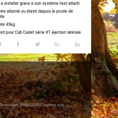
 a installer grace à son système fast-attach
tre allumlé ou éteint depuis le poste de
ite
ité 45kg
nt pour Cub Cadet série XT èjection latérale
c
Réalisation :
IMAGOSPIRIT agence web
n