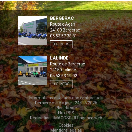
BERGERAC
Route d'Agen
24100
Bergerac
05 53 57 38 81
+ D'INFOS
LALINDE
Route de Bergerac
24150
Lalinde
05 53 63 19 02
+ D'INFOS
Informations et visuels non contractuels
Dernière mise à jour : 24/07/2026
Plan du site
Flux RSS
Réalisation :
IMAGOSPIRIT agence web
Cookies
Mentions légales