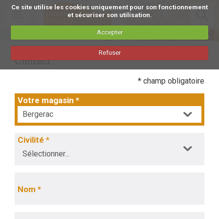
Ce site utilise les cookies uniquement pour son fonctionnement
Toggle
et sécuriser son utilisation.
navigation
Accepter
Aller
Refuser
au
Contact
contenu
principal
* champ obligatoire
Votre magasin
*
Civilité
*
Nom
*